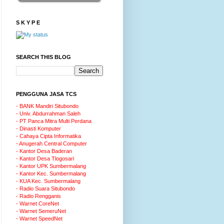
S K Y P E
SEARCH THIS BLOG
PENGGUNA JASA TCS
- BANK Mandiri Situbondo
- Univ. Abdurrahman Saleh
- PT Panca Mitra Multi Perdana
- Dinasti Komputer
- Cahaya Cipta Informatika
- Anugerah Central Computer
- Kantor Desa Baderan
- Kantor Desa Tlogosari
- Kantor UPK Sumbermalang
- Kantor Kec. Sumbermalang
- KUA Kec. Sumbermalang
- Radio Suara Situbondo
- Radio Rengganis
- Warnet CoreNet
- Warnet SemeruNet
- Warnet SpeedNet